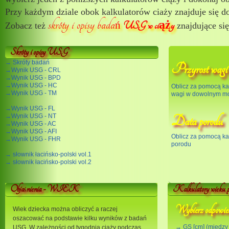
Przy każdym dziale obok kalkulatorów ciaży znajduje się do
skróty i opisy bada
USG w ciąży
ń
Zobacz też
znajdujące się
Skróty i opisy USG
→ Skróty badań
Przyrost wagi 
→Wynik USG - CRL
→Wynik USG - BPD
→Wynik USG - HC
Oblicz za pomocą kal
→Wynik USG - TM
wagi w dowolnym mo
→Wynik USG - FL
→Wynik USG - NT
Data porodu
→Wynik USG - AC
→Wynik USG - AFI
Oblicz za pomocą kal
→Wynik USG - FHR
porodu
→ słownik łacińsko-polski vol.1
→ słownik łacińsko-polski vol.2
Obja
nienia - WIEK
Kalkulatory wieku pł
ś
Wybierz odpowied
Wiek dziecka można obliczyć a raczej
oszacować na podstawie kilku wyników z badań
→ GS [cm] (między 
USG. W zależności od tygodnia ciąży podczas