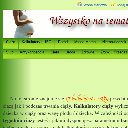
Strona startowa
Dodaj d
Ci
a
Kalkulatory i USG
Poród
Młoda Mama
Niemowlaczek
ąż
Ślub
Antykoncepcja
Dieta
Uroda
Zdrowie
Ż
łobki i Przedsz
17 kalkulatorów ci
y
ąż
Na tej stronie znajduje się
przydatn
ciążą jak i podczas trwania ciąży.
Kalkulatory ciąży
wylicz
dziecka w ciąży oraz wagę płodu / dziecka. W zależności o
tygodniu ciąży
jesteś i jakimi dysponujesz parametrami
ba
wybierz jeden z poniższych kalkulatorów ciąży i dokonaj o