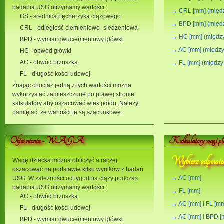
badania USG otrzymamy wartości:
→ CRL [mm] (między
GS - srednica pęcherzyka ciążowego
→ BPD [mm] (między
CRL - odległość ciemieniowo- siedzeniowa
→ HC [mm] (między 
BPD - wymiar dwuciemieniowy główki
→ AC [mm] (między 
HC - obwód główki
AC - obwód brzuszka
→ FL [mm] (między 
FL - długość kości udowej
Znając chociaż jedną z tych wartości można
wykorzystać zamieszczone po prawej stronie
kalkulatory aby oszacować wiek płodu. Należy
pamiętać, że wartości te są szacunkowe.
Obja
nienia - WAGA
Kalkulatory wagi pło
ś
Wybierz odpowied
Wagę dziecka można obliczyć a raczej
oszacować na podstawie kilku wyników z badań
→ AC [mm]
USG. W zależności od tygodnia ciąży podczas
badania USG otrzymamy wartości:
→ FL [mm]
AC - obwód brzuszka
→ AC [mm] i FL [m
FL - długość kości udowej
→ AC [mm] i BPD [
BPD - wymiar dwuciemieniowy główki