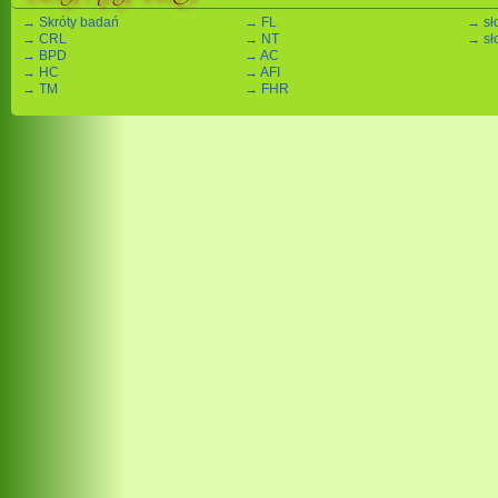
→ Skróty badań
→ FL
→ sło
→ CRL
→ NT
→ sło
→ BPD
→ AC
→ HC
→ AFI
→ TM
→ FHR