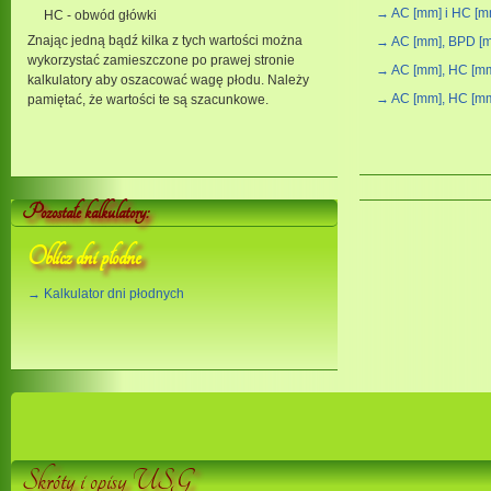
→ AC [mm] i HC [m
HC - obwód główki
Znając jedną bądź kilka z tych wartości można
→ AC [mm], BPD [m
wykorzystać zamieszczone po prawej stronie
→ AC [mm], HC [mm
kalkulatory aby oszacować wagę płodu. Należy
→ AC [mm], HC [mm
pamiętać, że wartości te są szacunkowe.
Pozostałe kalkulatory:
Oblicz dni płodne
→ Kalkulator dni płodnych
Skróty i opisy USG