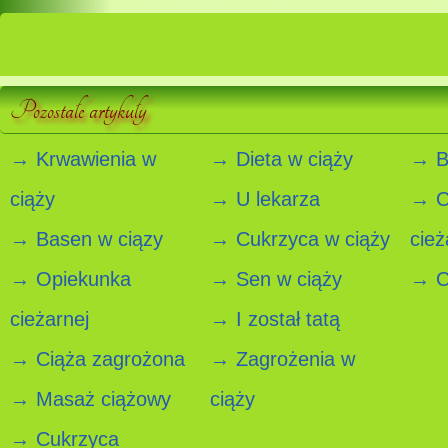
Pozostałe artykuły
→ Krwawienia w
→ Dieta w ciąży
→ B
ciąży
→ U lekarza
→ C
→ Basen w ciązy
→ Cukrzyca w ciąży
cież
→ Opiekunka
→ Sen w ciąży
→ Ci
cieżarnej
→ I został tatą
→ Ciąża zagrożona
→ Zagrożenia w
→ Masaż ciążowy
ciąży
→ Cukrzyca