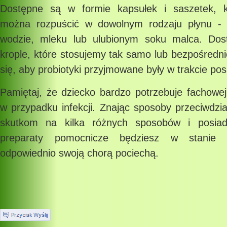
Dostępne są w formie kapsułek i saszetek, k
można rozpuścić w dowolnym rodzaju płynu - c
wodzie, mleku lub ulubionym soku malca. Dos
krople, które stosujemy tak samo lub bezpośredni
się, aby probiotyki przyjmowane były w trakcie posi
Pamiętaj, że dziecko bardzo potrzebuje fachowej
w przypadku infekcji. Znając sposoby przeciwdzi
skutkom na kilka różnych sposobów i posiad
preparaty pomocnicze będziesz w stanie 
odpowiednio swoją chorą pociechą.