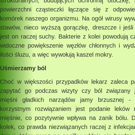
strukturalnych, budujących ochronną otoczkę,
powierzchni cząsteczki łączące się z odpowie
komórek naszego organizmu. Na ogół wirusy wywoł
stawów, nieco wyższą gorączkę, dreszcze i jeśli
jest on raczej suchy. Bakterie z kolei powodują c
widoczne powiększenie węzłów chłonnych i wydz
ilości śluzu, a więc wywołują kaszel mokry.
Uśmierzamy ból
Choć w większości przypadków lekarz zaleca p
zapytać go podczas wizyty czy ból związany 
mięśni gładkich narządów jamy brzusznej 
korzystnym rozwiązaniem jest podanie leków r
mięśnie, co pozytywnie wpływa na zanik bólu. D
kolek, co prawda niezwiązanych raczej z infekcja