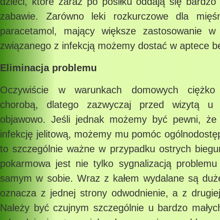
dzieci, które zaraz po posiłku oddają się bardz
zabawie. Zarówno leki rozkurczowe dla mięśni
paracetamol, mający większe zastosowanie w 
związanego z infekcją możemy dostać w aptece be
Eliminacja problemu
Oczywiście w warunkach domowych ciężko
chorobą, dlatego zazwyczaj przed wizytą u 
objawowo. Jeśli jednak możemy być pewni, że 
infekcję jelitową, możemy mu pomóc ogólnodostęp
to szczególnie ważne w przypadku ostrych biegu
pokarmowa jest nie tylko sygnalizacją problemu
samym w sobie. Wraz z kałem wydalane są duże 
oznacza z jednej strony odwodnienie, a z drugiej 
Należy być czujnym szczególnie u bardzo małych