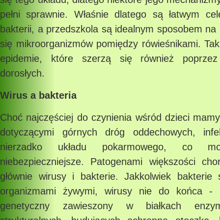
pełni sprawnie. Właśnie dlatego są łatwym ce
bakterii, a przedszkola są idealnym sposobem na 
się mikroorganizmów pomiędzy rówieśnikami. T
epidemie, które szerzą się również poprze
dorosłych.
Wirus a bakteria
Choć najczęściej do czynienia wśród dzieci mamy
dotyczącymi górnych dróg oddechowych, infe
nierzadko układu pokarmowego, co 
niebezpieczniejsze. Patogenami większości ch
głównie wirusy i bakterie. Jakkolwiek bakterie 
organizmami żywymi, wirusy nie do końca - s
genetyczny zawieszony w białkach enzym