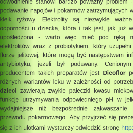
odwodnienie stanowi bardzo poważny problem -
podawanie napojów i pokarmów zatrzymujących wo
kleik ryżowy. Elektrolity są niezwykle ważn
odporności u dziecka, która i tak jest, jak już
upośledzona - warto więc mieć pod ręką na
elektrolitów wraz z probiotykiem, który uzupełn
florze jelitowej, które mogą być następstwem infe
antybiotyku, jeżeli był podawany. Ceniony
producentem takich preparatów jest
Dicoflor
po
różnych wariantów leku w zależności od potrze
dzieci
zawierają zwykle pałeczki kwasu mlekow
funkcję utrzymywania odpowiedniego pH w jeli
wydajniejsze niż bezpośrednie zakwaszanie l
przewodu pokarmowego. Aby przyjrzeć się prep
się z ich ulotkami wystarczy odwiedzić stronę
http