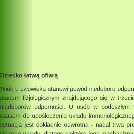
Dziecko łatwą ofiarą
Wiek u człowieka stanowi powód niedoboru odporn
stanem fizjologicznym znajdującego się w trzeci
niedoborów odporności. U osób w podeszłym 
czasem do upośledzenia układu immunologicznego,
sytuacja jest dokładnie odwrotna - nadal trwa pr
się tego układu, dlatego niektóre jego mechanizmy