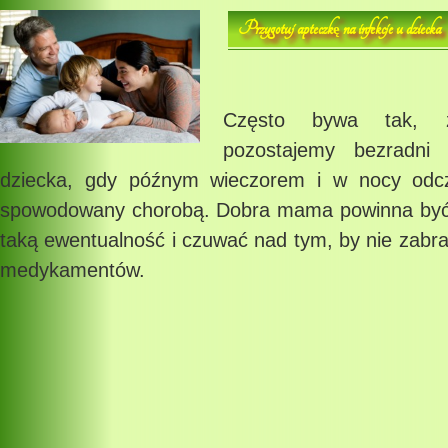
Przygotuj apteczk
na infekcje u dziecka
ę
Często bywa tak, ż
pozostajemy bezradni 
dziecka, gdy późnym wieczorem i w nocy odcz
spowodowany chorobą. Dobra mama powinna być
taką ewentualność i czuwać nad tym, by nie zabr
medykamentów.