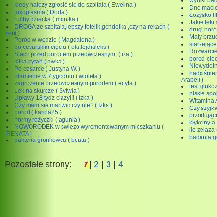
wyniki bad
kiedy nalezy zgłosić sie do szpitala ( Ewelina )
Dno macicy
toxoplasma ( Doda )
Łożysko III
ruchy dziecka ( monika )
Jakie leki
DROGA ze szpitala,lepszy fotelik,gondolka ,czy na rekach (
drugi poró
reni )
Mały brzuc
Poród w wodzie ( Magdalena )
starzejące 
po cesarskim cięciu ( ola,lejdialeks )
Rozwarcie 
Stach przed porodem przedwczesnym. ( iza )
porod-ciec
kilka pytań ( ewka )
Niewydolno
Po cesarce ( Justyna W. )
nadciśnien
plamienie w 7tygodniu ( wioleta )
Arabell )
zagrożenie przedwczesnym porodem ( edyta )
test glukoz
Lek na skurcze ( Sylwia )
niskie spo
Upławy 18 tydz ciazy!!! ( Izka )
Witamina 
Czy mam sie martwic czy nie? ( Izka )
Czy szyjka
porod ( karola25 )
przodujące
normy różyczki ( agunia )
kłykciny a
NOWORODEK w swiezo wyremontowanym mieszkaniu (
ile zelaza 
RENATA )
badania g
bakteria gronkowca ( beata )
1
Pozostałe strony:
|
2
|
3
|
4