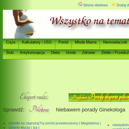
Strona startowa
Dodaj d
Ci
a
Kalkulatory i USG
Poród
Młoda Mama
Niemowlaczek
ąż
Ślub
Antykoncepcja
Dieta
Uroda
Zdrowie
Ż
łobki i Przedsz
Ekspert radzi:
Porady eksperta poło
n
Przegl
dasz:
ż
ą
Poło
na
Sprawdź:
Niebawem porady Ginekologa
ż
tabletki na zagrażaj?cy poród przedwczesny ( Magdalena )
niewydolno
dziwne kłucia ( Iza )