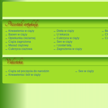
Pozostałe artykuły
→ Krwawienia w ciąży
→ Dieta w ciąży
→ Ba
→ Basen w ciązy
→ U lekarza
→ Ch
→ Opiekunka cieżarnej
→ Cukrzyca w ciąży
→ Ci
→ Ciąża zagrożona
→ Sen w ciąży
→ Masaż ciążowy
→ I został tatą
→ Cukrzyca ciażowa
→ Zagrożenia w ciąży
Videoteka
→ Ciąża od poczęcia do narodzin
→ Sex w ciąży
→ Krwawienia i ból w ciąży