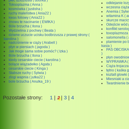
płeć dzidziusia ( doorka )
odklejanie loz
Toksoplazma ( Anna )
wczesna ciąża 
kosmówka ( justisha )
Anemia ( Sylwi
ruchy maleństwa ( Ania22 )
witamina K ( a
kwas foliowy ( Ania22 )
skurcze macicy
znowu te nacinanie ( EWIKA )
Odejście wód p
Bóle brzucha ( Ilona )
konflikt serolo
Wydzielina z pochwy ( Beata )
toxoplazmoza 
dziwne uczucie ucisku bodbrzusza z prawej strony (
salomonella ( 
karolina )
plamienie po 
nadciśnienie w ciąży ( Arabell )
kasia )
płyn w piersiach ( jagoda )
PAS OBCISKA
Jak moge sama sobie pomóc? ( Izka )
)
Bóle brzucha ( Ilona )
płyn owodniowy
kiedy cesarskie ciecie ( karolina )
WYPRAWKA ( 
bolące wiązadełko ( Agata )
Ciąża trojacza 
cesarskie ciecie ( Kinga )
tętno ( kaśka g
Słabsze ruchy ( Sylwia )
ksztalt glowki (
zlogi wapnia ( jutka22 )
Miesniaki a cia
bole brzucha ( Anulka_19 )
Twardnienie br
2
Pozostałe strony:
1
|
|
3
|
4