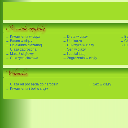
Pozostałe artykuły
→ Krwawienia w ciąży
→ Dieta w ciąży
→ Ba
→ Basen w ciązy
→ U lekarza
→ Ch
→ Opiekunka cieżarnej
→ Cukrzyca w ciąży
→ Ci
→ Ciąża zagrożona
→ Sen w ciąży
→ Masaż ciążowy
→ I został tatą
→ Cukrzyca ciażowa
→ Zagrożenia w ciąży
Videoteka
→ Ciąża od poczęcia do narodzin
→ Sex w ciąży
→ Krwawienia i ból w ciąży