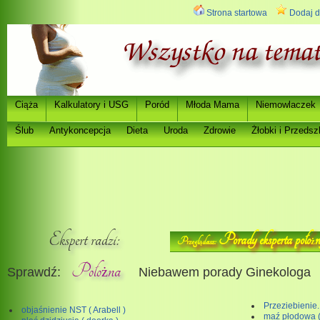
Strona startowa
Dodaj d
Ci
a
Kalkulatory i USG
Poród
Młoda Mama
Niemowlaczek
ąż
Ślub
Antykoncepcja
Dieta
Uroda
Zdrowie
Ż
łobki i Przedsz
Ekspert radzi:
Porady eksperta poło
n
Przegl
dasz:
ż
ą
Poło
na
Sprawdź:
Niebawem porady Ginekologa
ż
Przeziebienie. 
objaśnienie NST ( Arabell )
maź płodowa (