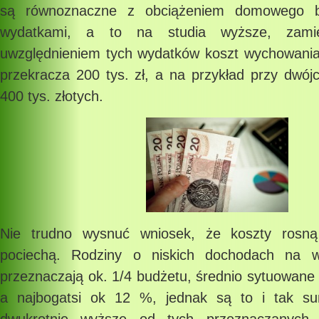
są równoznaczne z obciążeniem domowego bu
wydatkami, a to na studia wyższe, zamie
uwzględnieniem tych wydatków koszt wychowania
przekracza 200 tys. zł, a na przykład przy dwójce
400 tys. złotych.
Nie trudno wysnuć wniosek, że koszty rosn
pociechą. Rodziny o niskich dochodach na w
przeznaczają ok. 1/4 budżetu, średnio sytuowane
a najbogatsi ok 12 %, jednak są to i tak s