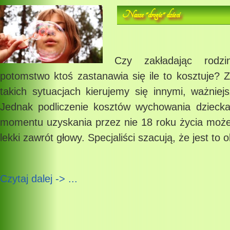
Nasze "drogie" dzieci
Czy zakładając rodzi
potomstwo ktoś zastanawia się ile to kosztuje? 
takich sytuacjach kierujemy się innymi, ważniej
Jednak podliczenie kosztów wychowania dzieck
momentu uzyskania przez nie 18 roku życia może
lekki zawrót głowy. Specjaliści szacują, że jest to o
Czytaj dalej -> ...