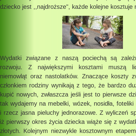
dziecko jest ,,najdroższe", każde kolejne kosztuje 
Wydatki związane z naszą pociechą są zależ
rozwoju. Z największymi kosztami muszą li
niemowląt oraz nastolatków. Znaczące koszty 
członkiem rodziny wynikają z tego, że bardzo d
kupić nowych, zwłaszcza jeśli jest to pierwsze dz
tak wydajemy na mebelki, wózek, nosidła, foteli
i rzecz jasna pieluchy jednorazowe. Z wyliczeń sp
iż pierwszy okres życia dziecka wiąże się z wydat
złotych. Kolejnym niezwykle kosztownym etape