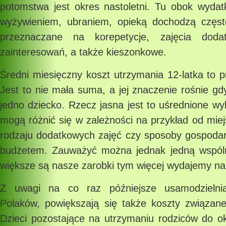
potomstwa jest okres nastoletni. Tu obok wyda
wyżywieniem, ubraniem, opieką dochodzą częst
przeznaczane na korepetycje, zajęcia dodat
zainteresowań, a także kieszonkowe.
Średni miesięczny koszt utrzymania 12-latka to p
Jest to nie mała suma, a jej znaczenie rośnie g
jedno dziecko. Rzecz jasna jest to uśrednione wyl
mogą różnić się w zależności na przykład od mie
rodzaju dodatkowych zajęć czy sposoby gospod
budżetem. Zauważyć można jednak jedną wspóln
większe są nasze zarobki tym więcej wydajemy na 
Z uwagi na co raz późniejsze usamodzielni
Polaków, powiększają się także koszty związa
Dzieci pozostające na utrzymaniu rodziców do ok