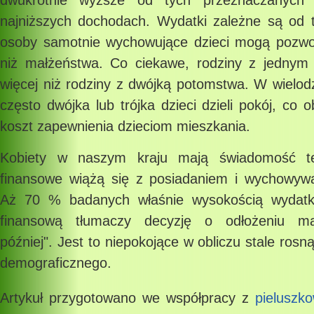
dwukrotnie wyższe od tych przeznaczanych 
najniższych dochodach. Wydatki zależne są od ty
osoby samotnie wychowujące dzieci mogą pozwol
niż małżeństwa. Co ciekawe, rodziny z jednym
więcej niż rodziny z dwójką potomstwa. W wielod
często dwójka lub trójka dzieci dzieli pokój, co 
koszt zapewnienia dzieciom mieszkania.
Kobiety w naszym kraju mają świadomość te
finansowe wiążą się z posiadaniem i wychowyw
Aż 70 % badanych właśnie wysokością wydatk
finansową tłumaczy decyzję o odłożeniu ma
później". Jest to niepokojące w obliczu stale rosn
demograficznego.
Artykuł przygotowano we współpracy z
pieluszk