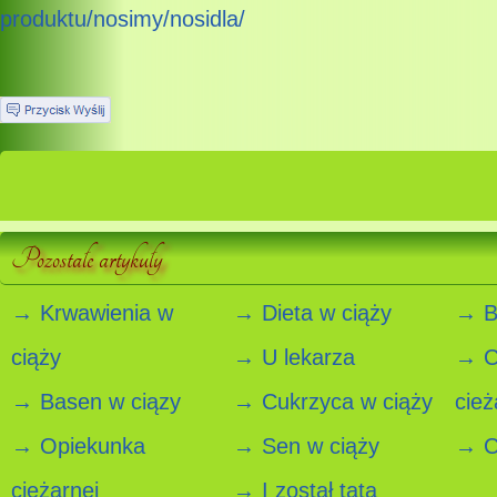
produktu/nosimy/nosidla/
Pozostałe artykuły
→ Krwawienia w
→ Dieta w ciąży
→ B
ciąży
→ U lekarza
→ C
→ Basen w ciązy
→ Cukrzyca w ciąży
cież
→ Opiekunka
→ Sen w ciąży
→ Ci
cieżarnej
→ I został tatą