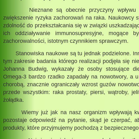
Nieznane są obecnie przyczyny wpływu k
zwiększenie ryzyka zachorowań na raka. Naukowcy sy
zdolność do przekształcania się w związki uszkadzają
ich oddziaływanie immunosupresyjne, mogące b
zachorowalności, istotnym czynnikiem sprawczym.
Stanowiska naukowe są tu jednak podzielone. In
tym zakresie badania którego realizacji podjęła się n
Johanna Budwig, wykazały że osoby stosujące d
Omega-3 bardzo rzadko zapadały na nowotwory, a u 
chorobą, znacznie ograniczały wzrost guzów nowotwo
przede wszystkim: raka prostaty, piersi, wątroby, jeli
żołądka.
Wiemy już jak na nasz organizm wpływają kwa
pozostaje odpowiedź na pytanie, skąd je czerpać, 
produkty, które przyjmujemy pochodzą z bezpiecznego 