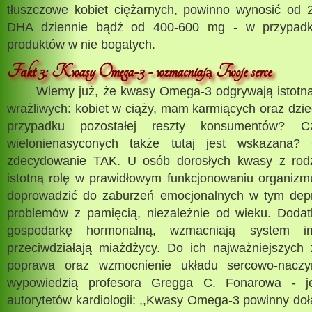
tłuszczowe kobiet ciężarnych, powinno wynosić od
DHA dziennie bądź od 400-600 mg - w przypadku
produktów w nie bogatych.
Fakt 3: Kwasy Omega-3 - wzmacniaj
Twoje serce
ą
Wiemy już, że kwasy Omega-3 odgrywają istotną r
wrażliwych: kobiet w ciąży, mam karmiących oraz dziec
przypadku pozostałej reszty konsumentów?
wielonienasyconych także tutaj jest wskazana?
zdecydowanie TAK. U osób dorosłych kwasy z rod
istotną rolę w prawidłowym funkcjonowaniu organizm
doprowadzić do zaburzeń emocjonalnych w tym depres
problemów z pamięcią, niezależnie od wieku. Doda
gospodarkę hormonalną, wzmacniają system im
przeciwdziałają miażdżycy. Do ich najważniejszych
poprawa oraz wzmocnienie układu sercowo-naczy
wypowiedzią profesora Gregga C. Fonarowa - j
autorytetów kardiologii: ,,Kwasy Omega-3 powinny dołąc