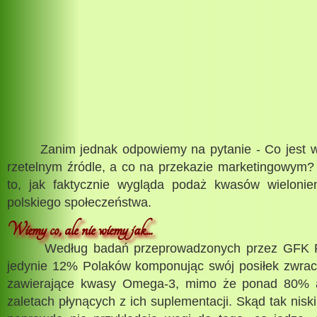
Zanim jednak odpowiemy na pytanie - Co jest wi
rzetelnym źródle, a co na przekazie marketingowym
to, jak faktycznie wygląda podaż kwasów wielonie
polskiego społeczeństwa.
Wiemy co, ale nie wiemy jak...
Według badań przeprowadzonych przez GFK Pol
jedynie 12% Polaków komponując swój posiłek zwra
zawierające kwasy Omega-3, mimo że ponad 80% 
zaletach płynących z ich suplementacji. Skąd tak nisk