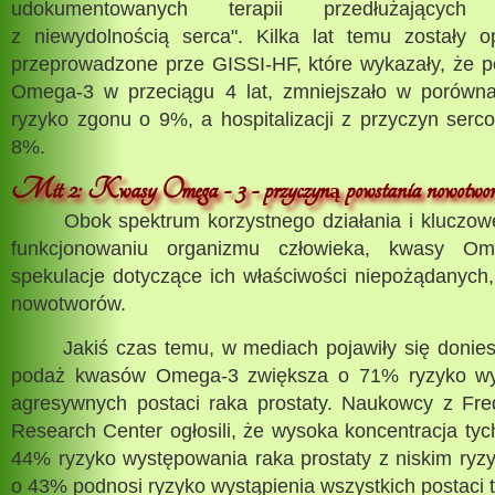
udokumentowanych terapii przedłużających
z niewydolnością serca". Kilka lat temu zostały 
przeprowadzone prze GISSI-HF, które wykazały, że
Omega-3 w przeciągu 4 lat, zmniejszało w porówna
ryzyko zgonu o 9%, a hospitalizacji z przyczyn ser
8%.
Mit 2: Kwasy Omega - 3 - przyczyn
powstania nowotwo
ą
Obok spektrum korzystnego działania i kluczowej
funkcjonowaniu organizmu człowieka, kwasy O
spekulacje dotyczące ich właściwości niepożądanyc
nowotworów.
Jakiś czas temu, w mediach pojawiły się doniesie
podaż kwasów Omega-3 zwiększa o 71% ryzyko wyst
agresywnych postaci raka prostaty. Naukowcy z Fr
Research Center ogłosili, że wysoka koncentracja t
44% ryzyko występowania raka prostaty z niskim ryz
o 43% podnosi ryzyko wystąpienia wszystkich postaci