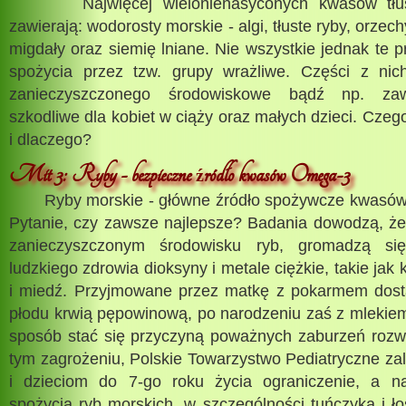
Najwięcej wielonienasyconych kwasów tłus
zawierają: wodorosty morskie - algi, tłuste ryby, orzech
migdały oraz siemię lniane. Nie wszystkie jednak te p
spożycia przez tzw. grupy wrażliwe. Części z ni
zanieczyszczonego środowiskowe bądź np. zawie
szkodliwe dla kobiet w ciąży oraz małych dzieci. Czeg
i dlaczego?
Mit 3: Ryby - bezpieczne
ródło kwasów Omega-3
ź
Ryby morskie - główne źródło spożywcze kwasów 
Pytanie, czy zawsze najlepsze? Badania dowodzą, że
zanieczyszczonym środowisku ryb, gromadzą się
ludzkiego zdrowia dioksyny i metale ciężkie, takie jak 
i miedź. Przyjmowane przez matkę z pokarmem dost
płodu krwią pępowinową, po narodzeniu zaś z mleki
sposób stać się przyczyną poważnych zaburzeń rozw
tym zagrożeniu, Polskie Towarzystwo Pediatryczne za
i dzieciom do 7-go roku życia ograniczenie, a n
spożycia ryb morskich, w szczególności tuńczyka i 