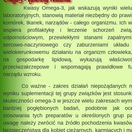
ś
Kwasy Omega-3, jak wskazują wyniki wielu ba
laboratoryjnych, stanowią materiał niezbędny do praw
komórek, tkanek, narządów - całego organizmu. Ich 
wspiera profilaktykę i leczenie schorzeń zw
odpornościowym, przewlekłymi stanami zapalnym
sercowo-naczyniowego czy zaburzeniami układu
wielokierunkowemu działaniu na organizm człowieka,
na gospodarkę lipidową, wykazują właściwośc
przeciwzakrzepowe i wspomagają prawidłowe fu
narządu wzroku.
Co ważne - zakres działań niepożądanych mo
wyniku suplementacji tej grupy związków jest stosun
skuteczności omega-3 w jeszcze wielu zakresach wym
bardziej pogłębionych badań, podobnie jak oc
stosowania tych preparatów u określonych grup pa
uwagę należy zwrócić na źródło pochodzenia kwasów 
bezpieczeństwa dla kobiet ciężarnych, karmiących i ma