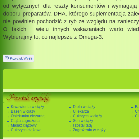
od wytycznych dla reszty konsumentów i wymagają
doboru preparatów. DHA, którego suplementacja zalec
nie powinien pochodzić z ryb ze względu na zaniecz
O takich i wielu innych wskazaniach warto wied
Wybierajmy to, co najlepsze z Omega-3.
Pozostałe artykuły
→ Krwawienia w ciąży
→ Dieta w ciąży
→ Ba
→ Basen w ciązy
→ U lekarza
→ Ch
→ Opiekunka cieżarnej
→ Cukrzyca w ciąży
→ Ci
→ Ciąża zagrożona
→ Sen w ciąży
→ Masaż ciążowy
→ I został tatą
→ Cukrzyca ciażowa
→ Zagrożenia w ciąży