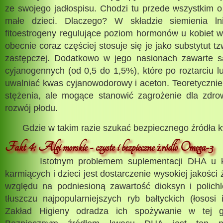
ze swojego jadłospisu. Chodzi tu przede wszystkim o
małe dzieci. Dlaczego? W składzie siemienia ln
fitoestrogeny regulujące poziom hormonów u kobiet 
obecnie coraz częściej stosuje się je jako substytut tz
zastępczej. Dodatkowo w jego nasionach zawarte s
cyjanogennych (od 0,5 do 1,5%), które po roztarciu
uwalniać kwas cyjanowodorowy i aceton. Teoretycznie 
stężenia, ale mogące stanowić zagrożenie dla zdro
rozwój płodu.
Gdzie w takim razie szukać bezpiecznego źródła
Fakt 4: Algi morskie - czyste i bezpieczne
ródło Omega-3
ź
Istotnym problemem suplementacji DHA u ko
karmiących i dzieci jest dostarczenie wysokiej jakości
względu na podniesioną zawartość dioksyn i polichl
tłuszczu najpopularniejszych ryb bałtyckich (łososi
Zakład Higieny odradza ich spożywanie w tej g