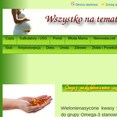
Strona startowa
Dodaj d
Ci
a
Kalkulatory i USG
Poród
Młoda Mama
Niemowlaczek
ąż
Ślub
Antykoncepcja
Dieta
Uroda
Zdrowie
Ż
łobki i Przedsz
Omega 3 - mi
dzy faktem a mitem - czeg
ę
Wielonienasycone kwasy 
do grupy Omega-3 stanowi