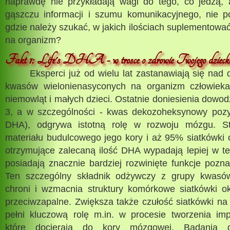
naprawdę nie przykładają wagi do tego, co jedzą,
gąszczu informacji i szumu komunikacyjnego, nie pot
gdzie należy szukać, w jakich ilościach suplementować
na organizm?
Fakt 1: Life's DHA - w trosce o zdrowie Twojego dzieck
Eksperci już od wielu lat zastanawiają się nad d
kwasów wielonienasyconych na organizm człowieka
niemowląt i małych dzieci. Ostatnie doniesienia dow
3, a w szczególności - kwas dekozoheksynowy pozys
DHA), odgrywa istotną rolę w rozwoju mózgu. 
materiału budulcowego jego kory i aż 95% siatkówki
otrzymujące zalecaną ilość DHA wypadają lepiej w tes
posiadają znacznie bardziej rozwinięte funkcje pozn
Ten szczególny składnik odżywczy z grupy kwas
chroni i wzmacnia struktury komórkowe siatkówki o
przeciwzapalne. Zwiększa także czułość siatkówki na
pełni kluczową rolę m.in. w procesie tworzenia imp
które docierają do kory mózgowej. Badania 