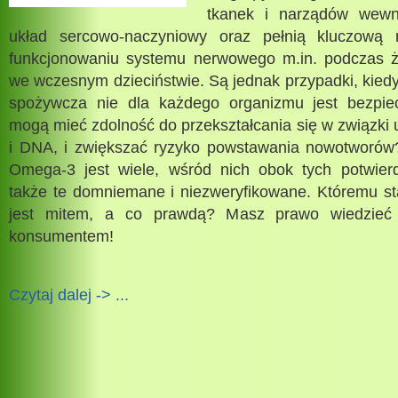
tkanek i narządów wewn
układ sercowo-naczyniowy oraz pełnią kluczową
funkcjonowaniu systemu nerwowego m.in. podczas ż
we wczesnym dzieciństwie. Są jednak przypadki, kiedy
spożywcza nie dla każdego organizmu jest bezpiec
mogą mieć zdolność do przekształcania się w związki
i DNA, i zwiększać ryzyko powstawania nowotworów?
Omega-3 jest wiele, wśród nich obok tych potwie
także te domniemane i niezweryfikowane. Któremu s
jest mitem, a co prawdą? Masz prawo wiedzie
konsumentem!
Czytaj dalej -> ...