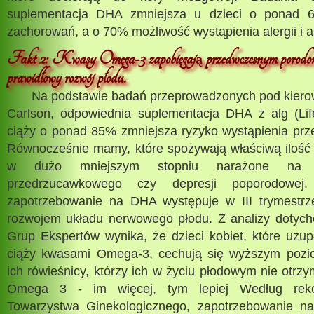
suplementacja DHA zmniejsza u dzieci o ponad 60
zachorowań, a o 70% możliwość wystąpienia alergii i a
Fakt 2: Kwasy Omega-3 zapobiegaj
przedwczesnym porodo
ą
prawidłowy rozwój płodu.
Na podstawie badań przeprowadzonych pod kierow
Carlson, odpowiednia suplementacja DHA z alg (Li
ciąży o ponad 85% zmniejsza ryzyko wystąpienia pr
Równocześnie mamy, które spożywają właściwą iloś
w dużo mniejszym stopniu narażone na w
przedrzucawkowego czy depresji poporodowej.
zapotrzebowanie na DHA występuje w III trymestrz
rozwojem układu nerwowego płodu. Z analizy dotyc
Grup Ekspertów wynika, że dzieci kobiet, które uzup
ciąży kwasami Omega-3, cechują się wyższym poziom
ich rówieśnicy, którzy ich w życiu płodowym nie otrzy
Omega 3 - im więcej, tym lepiej Według reko
Towarzystwa Ginekologicznego, zapotrzebowanie n