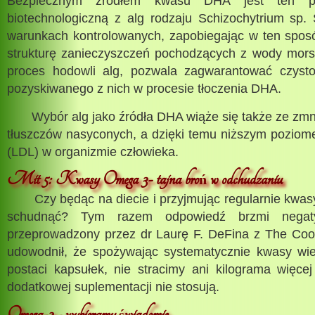
Bezpiecznym źródłem kwasu DHA jest ten p
biotechnologiczną z alg rodzaju Schizochytrium s
warunkach kontrolowanych, zapobiegając w ten spo
strukturę zanieczyszczeń pochodzących z wody mors
proces hodowli alg, pozwala zagwarantować czysto
pozyskiwanego z nich w procesie tłoczenia DHA.
Wybór alg jako źródła DHA wiąże się także ze zmn
tłuszczów nasyconych, a dzięki temu niższym poziom
(LDL) w organizmie człowieka.
Mit 5: Kwasy Omega 3- tajna bro
w odchudzaniu
ń
Czy będąc na diecie i przyjmując regularnie kwa
schudnąć? Tym razem odpowiedź brzmi negaty
przeprowadzony przez dr Laurę F. DeFina z The Coop
udowodnił, że spożywając systematycznie kwasy wi
postaci kapsułek, nie stracimy ani kilograma więce
dodatkowej suplementacji nie stosują.
Omega-3 - wybieramy
wiadomie