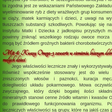
ta zgodna jest ze wskazaniami Państwowego Zakładu 
wyeliminowanie ryb z diety wrażliwych grup konsumen
w ciąży, matek karmiących i dzieci, z uwagi na wy
tłuszczach substancji szkodliwych. Powołując się n
Instytutu Matki i Dziecka z jadłospisu przyszłych 
powinny zniknąć wszelkiego rodzaju owoce morza i
mogą być źródłem groźnych bakterii chorobotwórczyc
Mit 4: Kwasy Omega-3 zawarte w siemieniu lnianym dobre d
małych dzieci
Jego właściwości lecznicze znały i wykorzystywały 
Również współcześnie stosowany jest do wielu 
zniszczonych włosów i paznokci, kuracja męc
dolegliwości układu pokarmowego. Mowa oczywiś
zwyczajnego, który dzięki bogatej ilości skła
mineralnych stanowi cenne źródło witamin i kwasów 
do prawidłowego funkcjonowania organizmu. P
leczniczych właściwości są grupy, które na jakiś czas