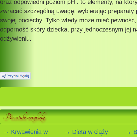
oraz odpowiedni poziom pH . to elementy, na który
zwracać szczególną uwagę, wybierając preparaty p
swojej pociechy. Tylko wtedy może mieć pewność,
odporność skóry dziecka, przy jednoczesnym jej na
odżywieniu.
Pozostałe artykuły
→ Krwawienia w
→ Dieta w ciąży
→ B