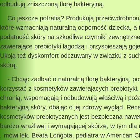
odbudują zniszczoną florę bakteryjną.
Co jeszcze potrafią? Produkują przeciwdrobnous
które wzmacniają naturalną odporność dziecka, a 
podatność skóry na szkodliwe czynniki zewnętrzne
zawierające prebiotyki łagodzą i przyspieszają goj
Ukoją też dyskomfort odczuwany w związku z suc
skórą.
- Chcąc zadbać o naturalną florę bakteryjną, p
korzystać z kosmetyków zawierających prebiotyki.
chronią, wspomagają i odbudowują właściwą i poż
bakteryjną skóry, dbając o jej zdrowy wygląd. Rec
kosmetyków prebiotycznych jest bezpieczna nawet
bardzo wrażliwej i wymagającej skórze, w tym dla n
. mówi lek. Beata Longota, pediatra w American C