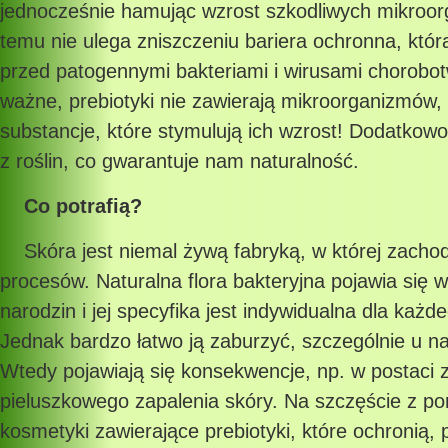
jednocześnie hamując wzrost szkodliwych mikroor
temu nie ulega zniszczeniu bariera ochronna, któr
przed patogennymi bakteriami i wirusami chorobo
ważne, prebiotyki nie zawierają mikroorganizmów, 
substancje, które stymulują ich wzrost! Dodatkow
z roślin, co gwarantuje nam naturalność.
Co potrafią?
Skóra jest niemal żywą fabryką, w której zacho
procesów. Naturalna flora bakteryjna pojawia się w
narodzin i jej specyfika jest indywidualna dla każd
Jednak bardzo łatwo ją zaburzyć, szczególnie u n
Wtedy pojawiają się konsekwencje, np. w postaci 
pieluszkowego zapalenia skóry. Na szczęście z 
kosmetyki zawierające prebiotyki, które ochronią, 