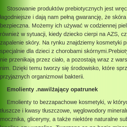
Stosowanie produktów prebiotycznych jest wrę
łagodniejsze i dają nam pełną gwarancję, że skóra
bezpieczna. Możemy ich używać w codziennej pielę
również w sytuacji, kiedy dziecko cierpi na AZS, c
zapalenie skóry. Na rynku znajdziemy kosmetyki 
specjalnie dla dzieci z chorobami skórnymi.Prebiot
nie przenikają przez ciało, a pozostają wraz z wa
nim. Dzięki temu tworzy się środowisko, które spr
przyjaznych organizmowi bakterii.
Emolienty .nawilżający opatrunek
Emolienty to bezzapachowe kosmetyki, w który
tłuszcze i kwasy tłuszczowe, węglowodory minera
mocznika, gliceryny, a także niektóre naturalne sub