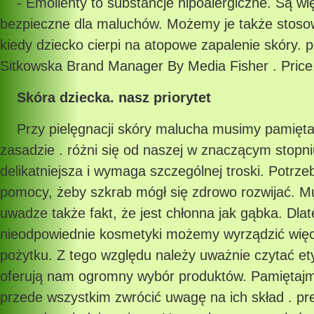
- Emolienty to substancje hipoalergiczne. Są wię
bezpieczne dla maluchów. Możemy je także stosow
kiedy dziecko cierpi na atopowe zapalenie skóry. 
Sitkowska Brand Manager By Media Fisher . Price
Skóra dziecka. nasz priorytet
Przy pielęgnacji skóry malucha musimy pamięta
zasadzie . różni się od naszej w znaczącym stopni
delikatniejsza i wymaga szczególnej troski. Potrze
pomocy, żeby szkrab mógł się zdrowo rozwijać. 
uwadze także fakt, że jest chłonna jak gąbka. Dla
nieodpowiednie kosmetyki możemy wyrządzić więc
pożytku. Z tego względu należy uważnie czytać et
oferują nam ogromny wybór produktów. Pamiętajm
przede wszystkim zwrócić uwagę na ich skład . pre