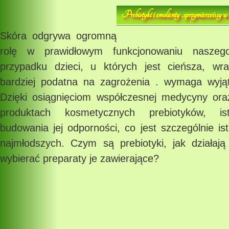
Prebiotyki i emolienty . sprzymierze
cy w
ń
Skóra odgrywa ogromną
rolę w prawidłowym funkcjonowaniu nasze
przypadku dzieci, u których jest cieńsza, wra
bardziej podatna na zagrożenia . wymaga wyjątk
Dzięki osiągnięciom współczesnej medycyny or
produktach kosmetycznych prebiotyków, ist
budowania jej odporności, co jest szczególnie i
najmłodszych. Czym są prebiotyki, jak działają
wybierać preparaty je zawierające?