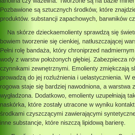
lanolina czy wazelina. Tworzone są na bazie miner
Pozbawione są sztucznych środków, które znajdzi
produktów. substancji zapachowych, barwników c
Na skórze dzieckaemolienty sprawdzą się świetn
bowiem tworzenie się cienkiej, natłuszczającej wa
Pełni rolę bandaża, który chroniprzed nadmiern
wody z warstw położonych głębiej. Zabezpiecza r
czynnikami zewnętrznymi. Emolienty zmiękczają s
prowadzą do jej rozluźnienia i uelastycznienia. W 
rogowa staje się bardziej nawodniona, a warstwa 
wygładzona. Dodatkowo, emolienty uzupełniają takż
naskórka, które zostały utracone w wyniku kontakt
środkami czyszczącymi zawierającymi syntetyczne
inne substancje, które niszczą lipidową barierę.