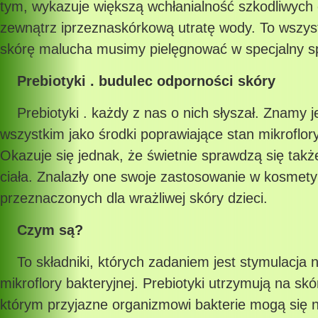
tym, wykazuje większą wchłanialność szkodliwych
zewnątrz iprzeznaskórkową utratę wody. To wszys
skórę malucha musimy pielęgnować w specjalny s
Prebiotyki . budulec odporności skóry
Prebiotyki . każdy z nas o nich słyszał. Znamy j
wszystkim jako środki poprawiające stan mikroflory 
Okazuje się jednak, że świetnie sprawdzą się także
ciała. Znalazły one swoje zastosowanie w kosmet
przeznaczonych dla wrażliwej skóry dzieci.
Czym są?
To składniki, których zadaniem jest stymulacja n
mikroflory bakteryjnej. Prebiotyki utrzymują na sk
którym przyjazne organizmowi bakterie mogą się