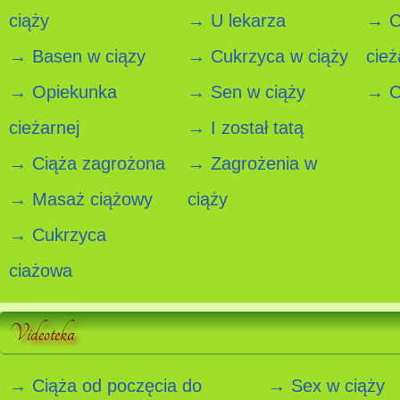
ciąży
→ U lekarza
→ C
→ Basen w ciązy
→ Cukrzyca w ciąży
cież
→ Opiekunka
→ Sen w ciąży
→ Ci
cieżarnej
→ I został tatą
→ Ciąża zagrożona
→ Zagrożenia w
→ Masaż ciążowy
ciąży
→ Cukrzyca
ciażowa
Videoteka
→ Ciąża od poczęcia do
→ Sex w ciąży