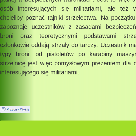
osób interesujących się militariami, ale też w
chcieliby poznać tajniki strzelectwa. Na początku 
zapoznaje uczestników z zasadami bezpieczeńs
broni oraz teoretycznymi podstawami strze
członkowie oddają strzały do tarczy. Uczestnik 
typy broni, od pistoletów po karabiny mas
strzelnicę jest więc pomysłowym prezentem dla 
interesującego się militariami.