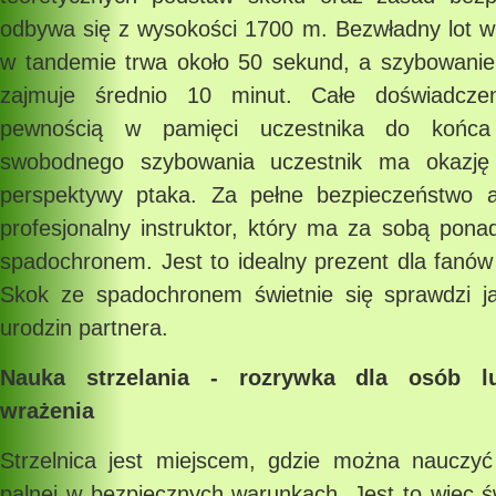
odbywa się z wysokości 1700 m. Bezwładny lot wr
w tandemie trwa około 50 sekund, a szybowanie
zajmuje średnio 10 minut. Całe doświadcze
pewnością w pamięci uczestnika do końca
swobodnego szybowania uczestnik ma okazję
perspektywy ptaka. Za pełne bezpieczeństwo a
profesjonalny instruktor, który ma za sobą pon
spadochronem. Jest to idealny prezent dla fanó
Skok ze spadochronem świetnie się sprawdzi j
urodzin partnera.
Nauka strzelania - rozrywka dla osób l
wrażenia
Strzelnica jest miejscem, gdzie można nauczyć 
palnej w bezpiecznych warunkach. Jest to więc ś