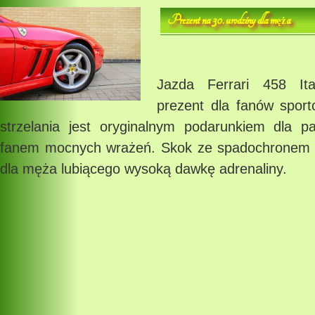
Prezent na 30. urodziny dla m
a
ęż
Jazda Ferrari 458 Ita
prezent dla fanów spor
strzelania jest oryginalnym podarunkiem dla par
fanem mocnych wrażeń. Skok ze spadochronem t
dla męża lubiącego wysoką dawkę adrenaliny.