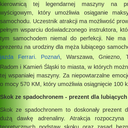
kierownicą tej legendarnej maszyny na p
wyścigowym, który umożliwia osiąganie maksy
samochodu. Uczestnik atrakcji ma możliwość prow
pełnym wsparciu doświadczonego instruktora, któ
tym samochodem niemal do perfekcji. Nie ma
prezentu na urodziny dla męża lubiącego samoch
jazda Ferrari. Poznań
, Warszawa, Gniezno, Tr
Radom i Kamień Śląski to miasta, w których możn
tej wspaniałej maszyny. Za niepowtarzalne emocj
o mocy 570 KM, który umożliwia osiągnięcie 100 k
Skok ze spadochronem - prezent dla lubiących
Skok ze spadochronem to doskonały prezent dl
dużą dawkę adrenaliny. Atrakcja rozpoczyna
teoretycznych podstaw skoku oraz zasad bezp