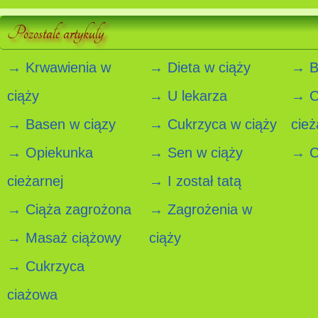
Pozostałe artykuły
→ Krwawienia w
→ Dieta w ciąży
→ B
ciąży
→ U lekarza
→ C
→ Basen w ciązy
→ Cukrzyca w ciąży
cież
→ Opiekunka
→ Sen w ciąży
→ Ci
cieżarnej
→ I został tatą
→ Ciąża zagrożona
→ Zagrożenia w
→ Masaż ciążowy
ciąży
→ Cukrzyca
ciażowa