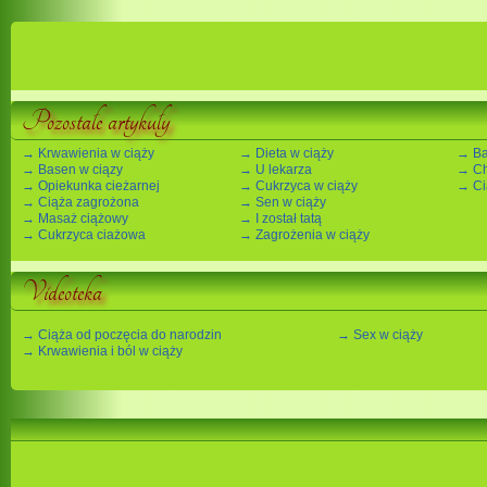
Pozostałe artykuły
→ Krwawienia w ciąży
→ Dieta w ciąży
→ Ba
→ Basen w ciązy
→ U lekarza
→ Ch
→ Opiekunka cieżarnej
→ Cukrzyca w ciąży
→ Ci
→ Ciąża zagrożona
→ Sen w ciąży
→ Masaż ciążowy
→ I został tatą
→ Cukrzyca ciażowa
→ Zagrożenia w ciąży
Videoteka
→ Ciąża od poczęcia do narodzin
→ Sex w ciąży
→ Krwawienia i ból w ciąży