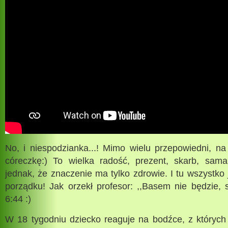
No, i niespodzianka...! Mimo wielu przepowiedni, 
córeczkę:) To wielka radość, prezent, skarb, sam
jednak, że znaczenie ma tylko zdrowie. I tu wszystko 
porządku! Jak orzekł profesor: ,,Basem nie będzie, 
6:44 :)
W 18 tygodniu dziecko reaguje na bodźce, z których