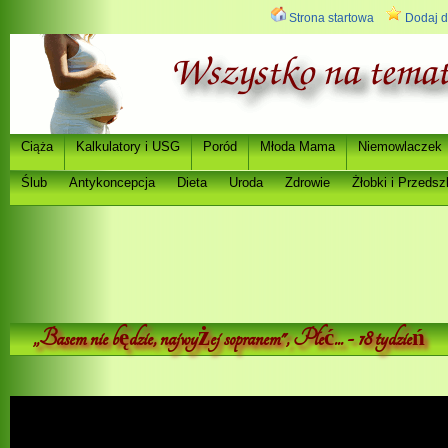
Strona startowa
Dodaj d
Ci
a
Kalkulatory i USG
Poród
Młoda Mama
Niemowlaczek
ąż
Ślub
Antykoncepcja
Dieta
Uroda
Zdrowie
Ż
łobki i Przedsz
,,Basem nie b
dzie, najwyżej sopranem", Płe
... - 18 tydzie
ę
ć
ń