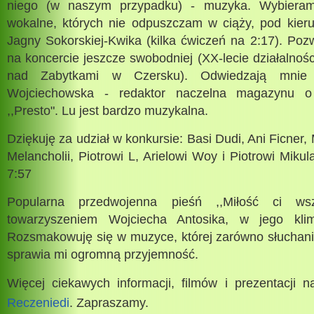
niego (w naszym przypadku) - muzyka. Wybieram
wokalne, których nie odpuszczam w ciąży, pod kier
Jagny Sokorskiej-Kwika (kilka ćwiczeń na 2:17). Poz
na koncercie jeszcze swobodniej (XX-lecie działalnoś
nad Zabytkami w Czersku). Odwiedzają mni
Wojciechowska - redaktor naczelna magazynu o
,,Presto". Lu jest bardzo muzykalna.
Dziękuję za udział w konkursie: Basi Dudi, Ani Ficner,
Melancholii, Piotrowi L, Arielowi Woy i Piotrowi Mikul
7:57
Popularna przedwojenna pieśń ,,Miłość ci ws
towarzyszeniem Wojciecha Antosika, w jego klimat
Rozsmakowuję się w muzyce, której zarówno słuchani
sprawia mi ogromną przyjemność.
Więcej ciekawych informacji, filmów i prezentacji 
Reczeniedi
. Zapraszamy.