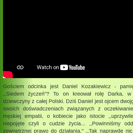
Gościem odcinka jest Daniel Kozakiewicz - pamięt
,,Siedem życzeń"? To on kreował rolę Darka, w
dziewczyny z całej Polski. Dziś Daniel jest ojcem dwo
swoich doświadczeniach związanych z oczekiwan
męskiej empatii, o kobiecie jako istocie ,,uprzywi
niepojęte czyli o cudzie życia... ,,Powinniśmy odd
zewnętrznej prawo do działania." ,,Tak naprawdę ni