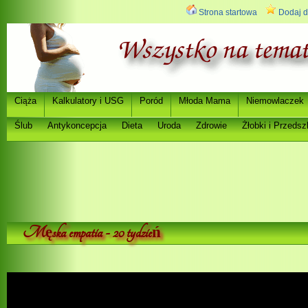
Strona startowa
Dodaj d
Ci
a
Kalkulatory i USG
Poród
Młoda Mama
Niemowlaczek
ąż
Ślub
Antykoncepcja
Dieta
Uroda
Zdrowie
Ż
łobki i Przedsz
M
ska empatia - 20 tydzie
ę
ń