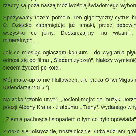
rzeczy są poza naszą możliwością świadomego wyboru
Spożywamy razem pomelo. Ten gigantyczny cytrus bo
C. Dziecko zapamiętuje już smaki, przez pępowi
wszystko co jemy. Dostarczajmy mu witamin, 
mineralnych...
Jak co miesiąc ogłaszam konkurs - do wygrania pły
odnosi się do filmu ,,Siedem życzeń". Należy wymienić
siedem życzeń po kolei.
Mój make-up to nie Halloween, ale praca Oliwi Migas d
Kalendarza 2015 :)
Na zakończenie utwór ,,Jesieni moja" do muzyki Jer
poezji Aldony Kraus - z albumu ,,Treny", wydanego w t
,,Ziemia pachnąca listopadem o tym co było opowiada".
Zrobiło się mistycznie, nostalgicznie. Odwiedziłam gr