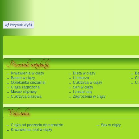
Pozostałe artykuły
→ Krwawienia w ciąży
→ Dieta w ciąży
→ Ba
→ Basen w ciązy
→ U lekarza
→ Ch
→ Opiekunka cieżarnej
→ Cukrzyca w ciąży
→ Ci
→ Ciąża zagrożona
→ Sen w ciąży
→ Masaż ciążowy
→ I został tatą
→ Cukrzyca ciażowa
→ Zagrożenia w ciąży
Videoteka
→ Ciąża od poczęcia do narodzin
→ Sex w ciąży
→ Krwawienia i ból w ciąży