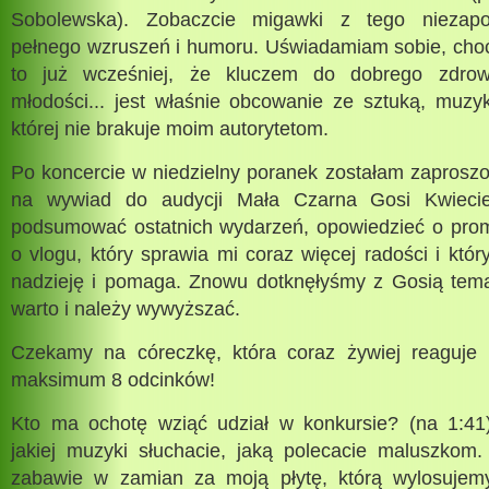
Sobolewska). Zobaczcie migawki z tego niezapo
pełnego wzruszeń i humoru. Uświadamiam sobie, choć
to już wcześniej, że kluczem do dobrego zdrowi
młodości... jest właśnie obcowanie ze sztuką, muzy
której nie brakuje moim autorytetom.
Po koncercie w niedzielny poranek zostałam zapros
na wywiad do audycji Mała Czarna Gosi Kwieci
podsumować ostatnich wydarzeń, opowiedzieć o promi
o vlogu, który sprawia mi coraz więcej radości i któr
nadzieję i pomaga. Znowu dotknęłyśmy z Gosią temat
warto i należy wywyższać.
Czekamy na córeczkę, która coraz żywiej reaguje
maksimum 8 odcinków!
Kto ma ochotę wziąć udział w konkursie? (na 1:41
jakiej muzyki słuchacie, jaką polecacie maluszkom.
zabawie w zamian za moją płytę, którą wylosujem