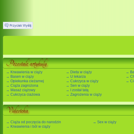
Pozostałe artykuły
→ Krwawienia w ciąży
→ Dieta w ciąży
→ Ba
→ Basen w ciązy
→ U lekarza
→ Ch
→ Opiekunka cieżarnej
→ Cukrzyca w ciąży
→ Ci
→ Ciąża zagrożona
→ Sen w ciąży
→ Masaż ciążowy
→ I został tatą
→ Cukrzyca ciażowa
→ Zagrożenia w ciąży
Videoteka
→ Ciąża od poczęcia do narodzin
→ Sex w ciąży
→ Krwawienia i ból w ciąży