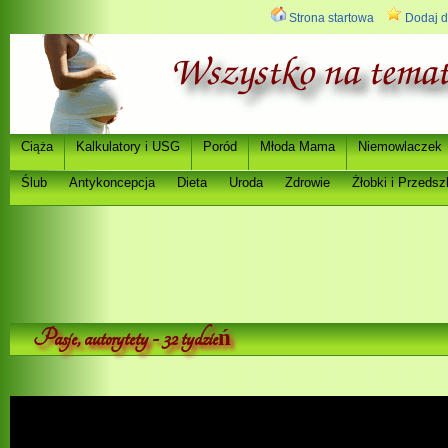
Strona startowa
Dodaj d
Ci
a
Kalkulatory i USG
Poród
Młoda Mama
Niemowlaczek
ąż
Ślub
Antykoncepcja
Dieta
Uroda
Zdrowie
Ż
łobki i Przedsz
Pasje, autorytety - 32 tydzie
ń