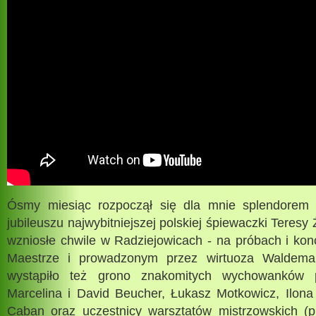
Ósmy miesiąc rozpoczął się dla mnie splendorem 
jubileuszu najwybitniejszej polskiej śpiewaczki Teresy
wzniosłe chwile w Radziejowicach - na próbach i ko
Maestrze i prowadzonym przez wirtuoza Waldemar
wystąpiło też grono znakomitych wychowanków p
Marcelina i David Beucher, Łukasz Motkowicz, Ilona
Caban oraz uczestnicy warsztatów mistrzowskich (pr