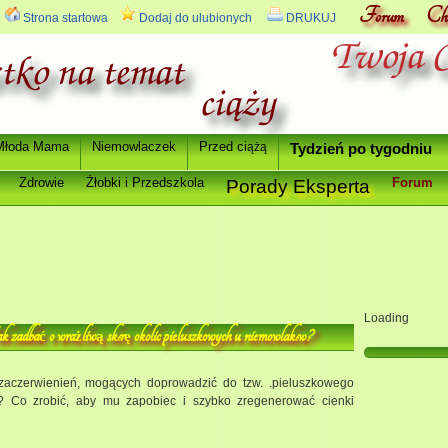
Forum
Ch
Strona startowa
Dodaj do ulubionych
DRUKUJ
Młoda Mama
Niemowlaczek
Przed ci
ążą
Tydzie
ń
po tygodniu
Zdrowie
Ż
łobki i Przedszkola
Forum
Porady Eksperta
Loading
k zadba
o wra
liw
sk
r
okolic pieluszkowych u niemowlak
w?
ć
ż
ą
ó
ę
ó
 zaczerwienień, mogących doprowadzić do tzw. .pieluszkowego
ić? Co zrobić, aby mu zapobiec i szybko zregenerować cienki