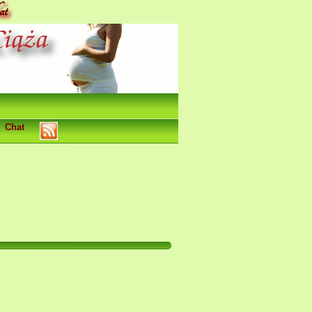
at
Chat