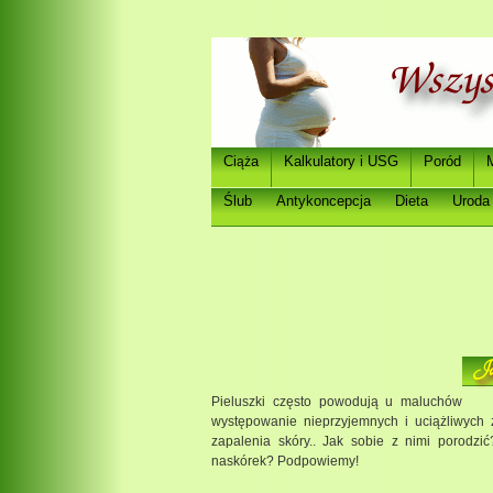
Ci
a
Kalkulatory i USG
Poród
ąż
Ślub
Antykoncepcja
Dieta
Uroda
Ja
Pieluszki często powodują u maluchów
występowanie nieprzyjemnych i uciążliwych
zapalenia skóry.. Jak sobie z nimi porodz
naskórek? Podpowiemy!