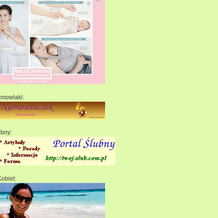
emowlaki:
ubny:
Kobiet: