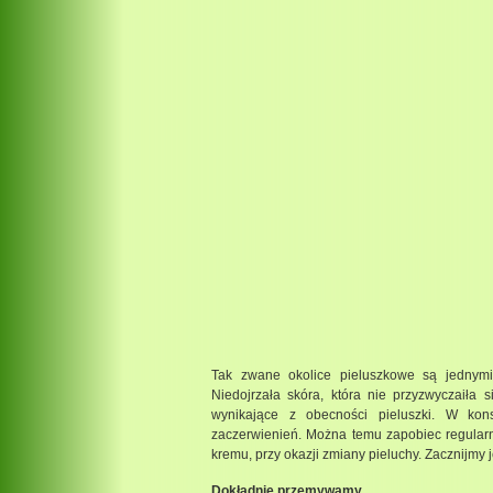
Tak zwane okolice pieluszkowe są jednymi 
Niedojrzała skóra, która nie przyzwyczaiła 
wynikające z obecności pieluszki. W ko
zaczerwienień. Można temu zapobiec regularn
kremu, przy okazji zmiany pieluchy. Zacznijmy 
Dokładnie przemywamy