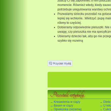
zdarzy Ci się zapomnieć o nim podczas
momencie. Również wtedy, kiedy zauważ
potrzebuje uregulowania warstwy ochron
Pozwalamy dziecku pozostać na golasa .
lepiej się wchłonie. .Wietrzyć. pupę ma
róbmy to częściej.
Dobieramy odpowiednie pieluszki. Nie m
uwagę, czy pieluszka nie ma specyfic
Ubieramy dziecko tak, aby go nie przegr
szybko się rozwiną
Pozostałe artykuły
→ Krwawienia w ciąży
→ Dieta
→ Basen w ciązy
→ U lek
→ Opiekunka cieżarnej
→ Cukrz