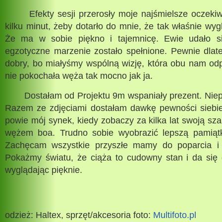
Efekty sesji przerosły moje najśmielsze oczekiw
kilku minut, żeby dotarło do mnie, że tak właśnie wyg
Że ma w sobie piękno i tajemnicę. Ewie udało s
egzotyczne marzenie zostało spełnione. Pewnie dlat
dobry, bo miałyśmy wspólną wizję, która obu nam o
nie pokochała węża tak mocno jak ja.
Dostałam od Projektu 9m wspaniały prezent. Niepo
Razem ze zdjęciami dostałam dawkę pewności siebi
powie mój synek, kiedy zobaczy za kilka lat swoją s
wężem boa. Trudno sobie wyobrazić lepszą pamiątk
Zachęcam wszystkie przyszłe mamy do poparcia i u
Pokażmy światu, że ciąża to cudowny stan i da się 
wyglądając pięknie.
odzież: Haltex, sprzęt/akcesoria foto:
Multifoto.pl