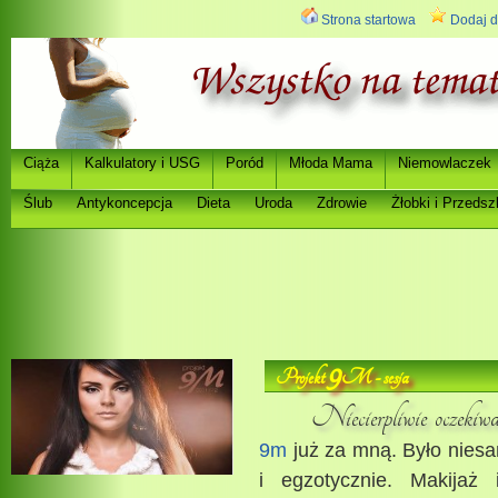
Strona startowa
Dodaj d
Ci
a
Kalkulatory i USG
Poród
Młoda Mama
Niemowlaczek
ąż
Ślub
Antykoncepcja
Dieta
Uroda
Zdrowie
Ż
łobki i Przedsz
9
Projekt
M - sesja
Niecierpliwie oczeki
9m
już za mną. Było niesa
i egzotycznie. Makijaż 