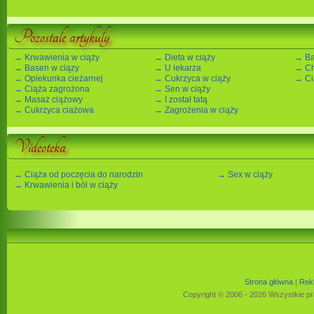
Pozostałe artykuły
→ Krwawienia w ciąży
→ Dieta w ciąży
→ Ba
→ Basen w ciązy
→ U lekarza
→ Ch
→ Opiekunka cieżarnej
→ Cukrzyca w ciąży
→ Ci
→ Ciąża zagrożona
→ Sen w ciąży
→ Masaż ciążowy
→ I został tatą
→ Cukrzyca ciażowa
→ Zagrożenia w ciąży
Videoteka
→ Ciąża od poczęcia do narodzin
→ Sex w ciąży
→ Krwawienia i ból w ciąży
Strona główna
|
Rek
Copyright © 2006 - 2026 Wszystkie pr