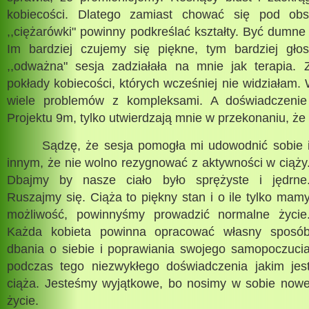
kobiecości. Dlatego zamiast chować się pod obs
,,ciężarówki" powinny podkreślać kształty. Być dumne 
Im bardziej czujemy się piękne, tym bardziej gło
,,odważna" sesja zadziałała na mnie jak terapia.
pokłady kobiecości, których wcześniej nie widziała
wiele problemów z kompleksami. A doświadczenie 
Projektu 9m, tylko utwierdzają mnie w przekonaniu, że
Sądzę, że sesja pomogła mi udowodnić sobie 
innym, że nie wolno rezygnować z aktywności w ciąży
Dbajmy by nasze ciało było sprężyste i jędrne
Ruszajmy się. Ciąża to piękny stan i o ile tylko mam
możliwość, powinnyśmy prowadzić normalne życie
Każda kobieta powinna opracować własny sposó
dbania o siebie i poprawiania swojego samopoczuci
podczas tego niezwykłego doświadczenia jakim jes
ciąża. Jesteśmy wyjątkowe, bo nosimy w sobie now
życie.