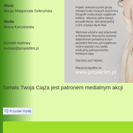
Wizaż
Margo Małgorzata Seferyńska
Media
Iwona Karczewska
Kontakt mailowy:
kontakt@projekt9m.pl
Serwis Twoja Ciąża jest patronem medialnym akcji