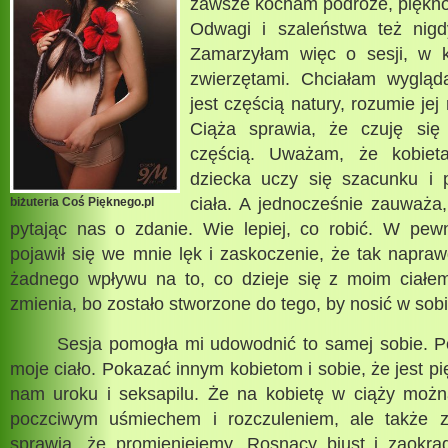
zawsze kocham podróże, piękno 
Odwagi i szaleństwa też nigd
Zamarzyłam więc o sesji, w k
zwierzętami. Chciałam wygląda
jest częścią natury, rozumie jej 
Ciąża sprawia, że czuję się 
częścią. Uważam, że kobieta
dziecka uczy się szacunku i 
ciała. A jednocześnie zauważa,
biżuteria Coś Pięknego.pl
pytając nas o zdanie. Wie lepiej, co robić. W pe
pojawił się we mnie lęk i zaskoczenie, że tak napr
żadnego wpływu na to, co dzieje się z moim ciałe
zmienia, bo zostało stworzone do tego, by nosić w sobi
Sesja pomogła mi udowodnić to samej sobie. Po
moje ciało. Pokazać innym kobietom i sobie, że jest p
nam uroku i seksapilu. Że na kobietę w ciąży można
poczciwym uśmiechem i rozczuleniem, ale także 
sprawia, że promieniejemy. Rosnący biust i zaokrąg