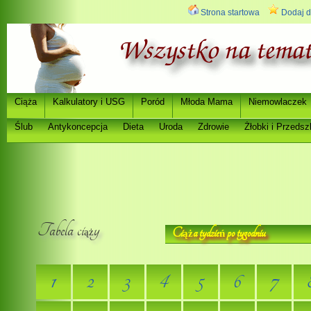
Strona startowa
Dodaj d
Ci
a
Kalkulatory i USG
Poród
Młoda Mama
Niemowlaczek
ąż
Ślub
Antykoncepcja
Dieta
Uroda
Zdrowie
Ż
łobki i Przedsz
Tabela ci
y
Ci
a tydzie
po tygodniu
ąż
ąż
ń
1
2
3
4
5
6
7