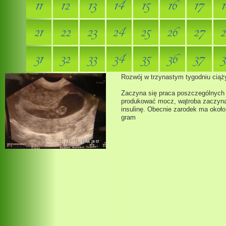
11
12
13
14
15
16
17
1
21
22
23
24
25
26
27
2
31
32
33
34
35
36
37
3
Rozwój w trzynastym tygodniu ciąż
Zaczyna się praca poszczególnych 
produkować mocz, wątroba zaczyna 
insulinę. Obecnie zarodek ma około
gram