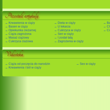
Pozostałe artykuły
→ Krwawienia w ciąży
→ Dieta w ciąży
→ Ba
→ Basen w ciązy
→ U lekarza
→ Ch
→ Opiekunka cieżarnej
→ Cukrzyca w ciąży
→ Ci
→ Ciąża zagrożona
→ Sen w ciąży
→ Masaż ciążowy
→ I został tatą
→ Cukrzyca ciażowa
→ Zagrożenia w ciąży
Videoteka
→ Ciąża od poczęcia do narodzin
→ Sex w ciąży
→ Krwawienia i ból w ciąży