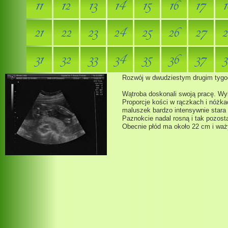
11
12
13
14
15
16
17
1
21
22
23
24
25
26
27
2
31
32
33
34
35
36
37
3
Rozwój w dwudziestym drugim tygo
Wątroba doskonali swoją pracę. Wyks
Proporcje kości w rączkach i nóżkac
maluszek bardzo intensywnie stara s
Paznokcie nadal rosną i tak pozosta
Obecnie płód ma około 22 cm i waż