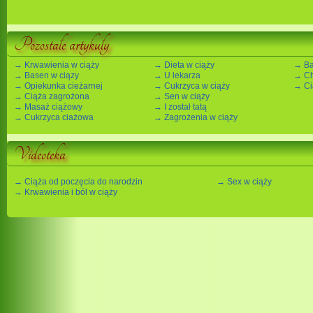
Pozostałe artykuły
→ Krwawienia w ciąży
→ Dieta w ciąży
→ Ba
→ Basen w ciązy
→ U lekarza
→ Ch
→ Opiekunka cieżarnej
→ Cukrzyca w ciąży
→ Ci
→ Ciąża zagrożona
→ Sen w ciąży
→ Masaż ciążowy
→ I został tatą
→ Cukrzyca ciażowa
→ Zagrożenia w ciąży
Videoteka
→ Ciąża od poczęcia do narodzin
→ Sex w ciąży
→ Krwawienia i ból w ciąży