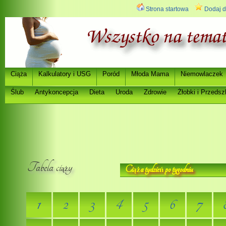
Strona startowa
Dodaj d
Ci
a
Kalkulatory i USG
Poród
Młoda Mama
Niemowlaczek
ąż
Ślub
Antykoncepcja
Dieta
Uroda
Zdrowie
Ż
łobki i Przedsz
Tabela ci
y
Ci
a tydzie
po tygodniu
ąż
ąż
ń
1
2
3
4
5
6
7