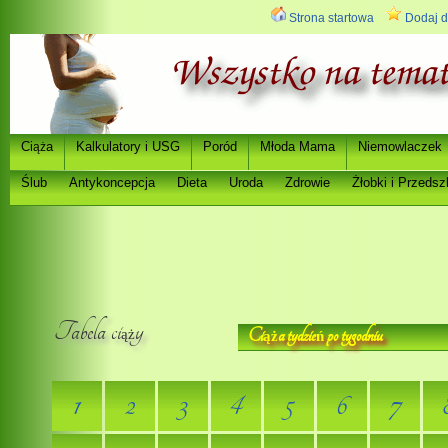
Strona startowa
Dodaj d
Ci
a
Kalkulatory i USG
Poród
Młoda Mama
Niemowlaczek
ąż
Ślub
Antykoncepcja
Dieta
Uroda
Zdrowie
Ż
łobki i Przedsz
Tabela ci
y
Ci
a tydzie
po tygodniu
ąż
ąż
ń
1
2
3
4
5
6
7