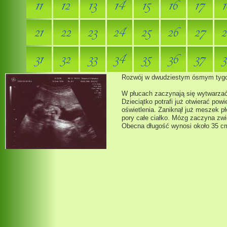
11
12
13
14
15
16
17
1
21
22
23
24
25
26
27
2
31
32
33
34
35
36
37
3
Rozwój w dwudziestym ósmym tygo
W płucach zaczynają się wytwarzać
Dzieciątko potrafi już otwierać powi
oświetlenia. Zaniknął już meszek p
pory całe ciałko. Mózg zaczyna zw
Obecna długość wynosi około 35 c