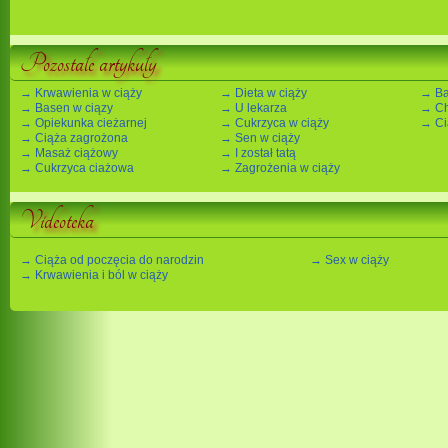
Pozostałe artykuły
→ Krwawienia w ciąży
→ Dieta w ciąży
→ Ba
→ Basen w ciązy
→ U lekarza
→ Ch
→ Opiekunka cieżarnej
→ Cukrzyca w ciąży
→ Ci
→ Ciąża zagrożona
→ Sen w ciąży
→ Masaż ciążowy
→ I został tatą
→ Cukrzyca ciażowa
→ Zagrożenia w ciąży
Videoteka
→ Ciąża od poczęcia do narodzin
→ Sex w ciąży
→ Krwawienia i ból w ciąży