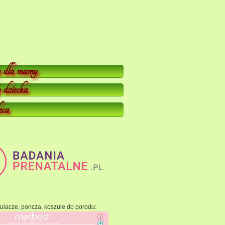
 dla mamy
dziecka
eca
ulacze, poncza, koszule do porodu: