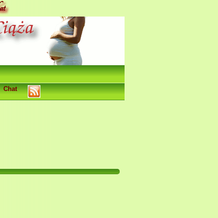
at
Chat