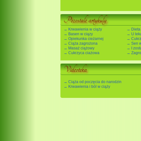
Pozostałe artykuły
→ Krwawienia w ciąży
→ Dieta
→ Basen w ciązy
→ U lek
→ Opiekunka cieżarnej
→ Cukrz
→ Ciąża zagrożona
→ Sen w
→ Masaż ciążowy
→ I zosta
→ Cukrzyca ciażowa
→ Zagro
Videoteka
→ Ciąża od poczęcia do narodzin
→ Krwawienia i ból w ciąży