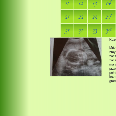
11
12
13
14
21
22
23
24
31
32
33
34
Rozw
Mózg
zmys
zacz
zacz
ma c
prze
pełn
kszt
gra