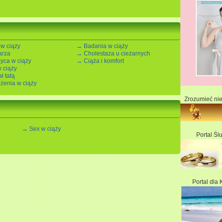
 w ciąży
→ Badania w ciąży
arza
→ Cholestaza u cieżarnych
yca w ciąży
→ Ciąża i komfort
 ciąży
ł tatą
żenia w ciąży
Zrozumieć ni
→ Sex w ciąży
Portal Śl
Portal dla 