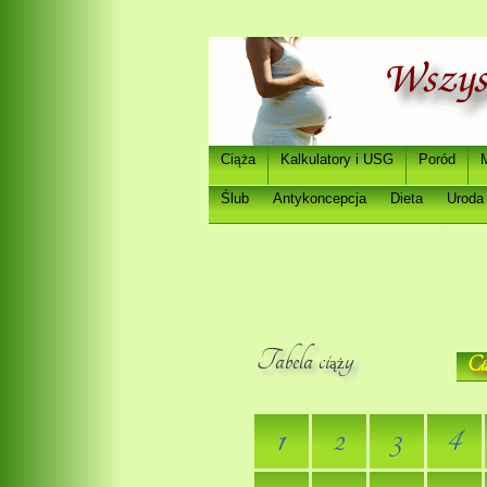
Ci
a
Kalkulatory i USG
Poród
ąż
Ślub
Antykoncepcja
Dieta
Uroda
Tabela ci
y
Ci
ąż
1
2
3
4