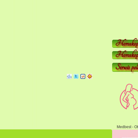
Horoskop
Horoskop 
Serwis pol
Medbest - Ot