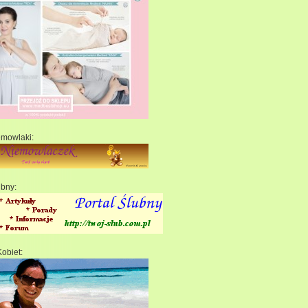
emowlaki:
ubny:
Kobiet: