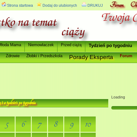
Forum
Ch
Strona startowa
Dodaj do ulubionych
DRUKUJ
Młoda Mama
Niemowlaczek
Przed ci
ążą
Tydzie
ń
po tygodniu
Zdrowie
Ż
łobki i Przedszkola
Forum
Porady Eksperta
Loading
a tydzie
po tygodniu
ąż
ń
5
6
7
8
9
10