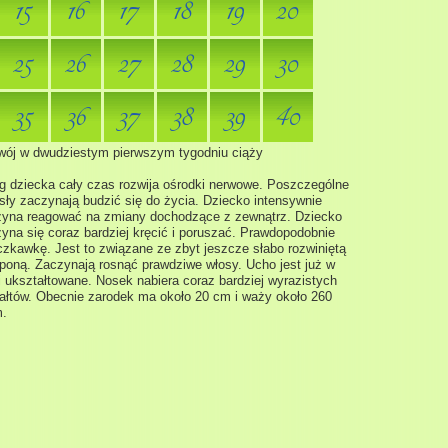
15
16
17
18
19
20
25
26
27
28
29
30
35
36
37
38
39
40
ój w dwudziestym pierwszym tygodniu ciąży
 dziecka cały czas rozwija ośrodki nerwowe. Poszczególne
ły zaczynają budzić się do życia. Dziecko intensywnie
yna reagować na zmiany dochodzące z zewnątrz. Dziecko
yna się coraz bardziej kręcić i poruszać. Prawdopodobnie
zkawkę. Jest to związane ze zbyt jeszcze słabo rozwiniętą
poną. Zaczynają rosnąć prawdziwe włosy. Ucho jest już w
i ukształtowane. Nosek nabiera coraz bardziej wyrazistych
ałtów. Obecnie zarodek ma około 20 cm i waży około 260
m.