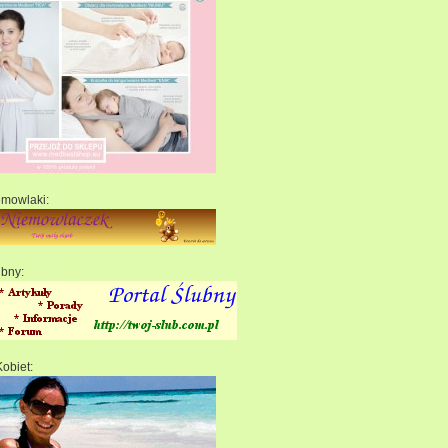
emowlaki:
ubny:
Kobiet: