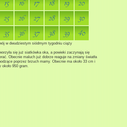
15
16
17
18
19
20
25
26
27
28
29
30
35
36
37
38
39
40
wój w dwudziestym siódmym tygodniu ciąży
orzyła się już siatkówka oka, a powieki zaczynają się
erać. Obecnie maluch już dobrze reaguje na zmiany światła
odzące poprzez brzuch mamy. Obecnie ma około 33 cm i
 około 950 gram.