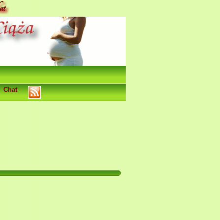
at
Chat