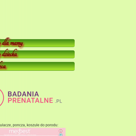
 dla mamy
dziecka
eca
ulacze, poncza, koszule do porodu: