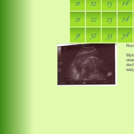
11
12
13
14
21
22
23
24
31
32
33
34
Roz
Wytw
otwi
doch
waży