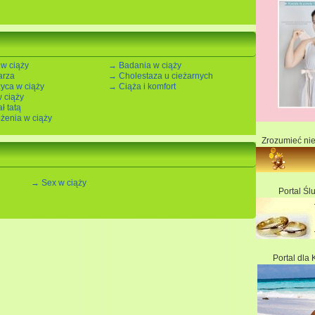
 w ciąży
→ Badania w ciąży
arza
→ Cholestaza u cieżarnych
yca w ciąży
→ Ciąża i komfort
 ciąży
ł tatą
żenia w ciąży
Zrozumieć ni
→ Sex w ciąży
Portal Śl
Portal dla 