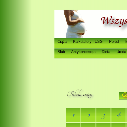
Ci
a
Kalkulatory i USG
Poród
ąż
Ślub
Antykoncepcja
Dieta
Uroda
Tabela ci
y
Ci
ąż
1
2
3
4