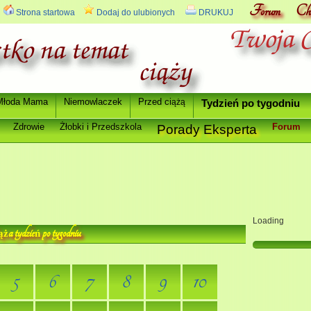
Forum
Ch
Strona startowa
Dodaj do ulubionych
DRUKUJ
Młoda Mama
Niemowlaczek
Przed ci
ążą
Tydzie
ń
po tygodniu
Zdrowie
Ż
łobki i Przedszkola
Forum
Porady Eksperta
Loading
a tydzie
po tygodniu
ąż
ń
5
6
7
8
9
10