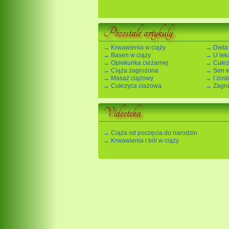
Pozostałe artykuły
→ Krwawienia w ciąży
→ Dieta
→ Basen w ciązy
→ U lek
→ Opiekunka cieżarnej
→ Cukrz
→ Ciąża zagrożona
→ Sen w
→ Masaż ciążowy
→ I zosta
→ Cukrzyca ciażowa
→ Zagro
Videoteka
→ Ciąża od poczęcia do narodzin
→ Krwawienia i ból w ciąży