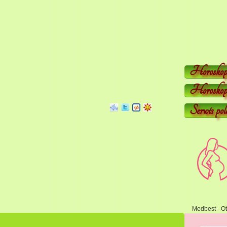
Horoskop
Horoskop 
Serwis pol
Medbest - Ot