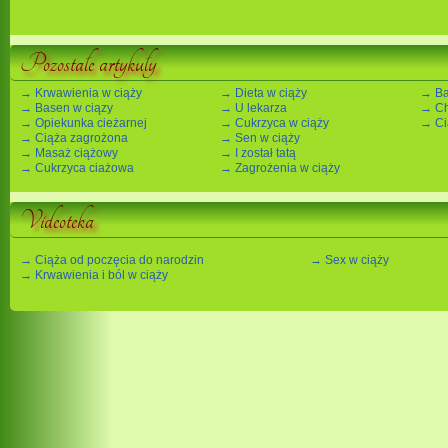
Pozostałe artykuły
→ Krwawienia w ciąży
→ Dieta w ciąży
→ Ba
→ Basen w ciązy
→ U lekarza
→ Ch
→ Opiekunka cieżarnej
→ Cukrzyca w ciąży
→ Ci
→ Ciąża zagrożona
→ Sen w ciąży
→ Masaż ciążowy
→ I został tatą
→ Cukrzyca ciażowa
→ Zagrożenia w ciąży
Videoteka
→ Ciąża od poczęcia do narodzin
→ Sex w ciąży
→ Krwawienia i ból w ciąży