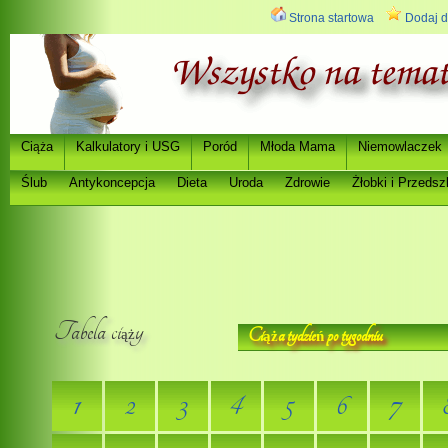
Strona startowa
Dodaj d
Ci
a
Kalkulatory i USG
Poród
Młoda Mama
Niemowlaczek
ąż
Ślub
Antykoncepcja
Dieta
Uroda
Zdrowie
Ż
łobki i Przedsz
Tabela ci
y
Ci
a tydzie
po tygodniu
ąż
ąż
ń
1
2
3
4
5
6
7