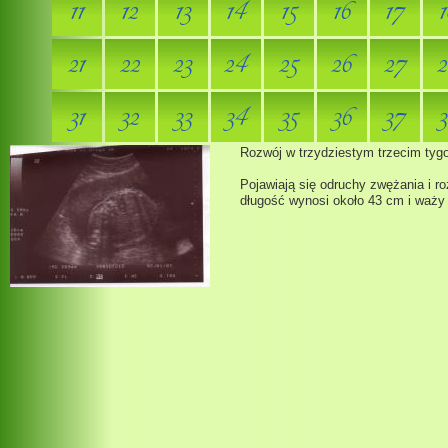
11
12
13
14
15
16
17
1
21
22
23
24
25
26
27
2
31
32
33
34
35
36
37
3
Rozwój w trzydziestym trzecim tygo
Pojawiają się odruchy zwężania i r
długość wynosi około 43 cm i waży