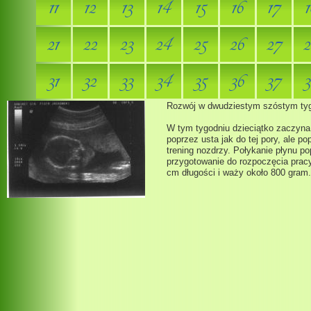
11
12
13
14
15
16
17
1
21
22
23
24
25
26
27
2
31
32
33
34
35
36
37
3
Rozwój w dwudziestym szóstym tyg
W tym tygodniu dzieciątko zaczyna
poprzez usta jak do tej pory, ale p
trening nozdrzy. Połykanie płynu p
przygotowanie do rozpoczęcia prac
cm długości i waży około 800 gram.