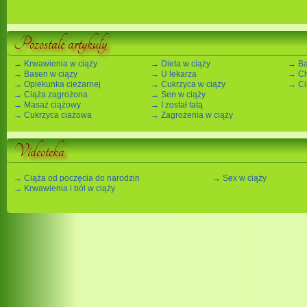
Pozostałe artykuły
→ Krwawienia w ciąży
→ Dieta w ciąży
→ Ba
→ Basen w ciązy
→ U lekarza
→ Ch
→ Opiekunka cieżarnej
→ Cukrzyca w ciąży
→ Ci
→ Ciąża zagrożona
→ Sen w ciąży
→ Masaż ciążowy
→ I został tatą
→ Cukrzyca ciażowa
→ Zagrożenia w ciąży
Videoteka
→ Ciąża od poczęcia do narodzin
→ Sex w ciąży
→ Krwawienia i ból w ciąży