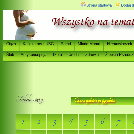
Strona startowa
Dodaj d
Ci
a
Kalkulatory i USG
Poród
Młoda Mama
Niemowlaczek
ąż
Ślub
Antykoncepcja
Dieta
Uroda
Zdrowie
Ż
łobki i Przedsz
Tabela ci
y
Ci
a tydzie
po tygodniu
ąż
ąż
ń
1
2
3
4
5
6
7